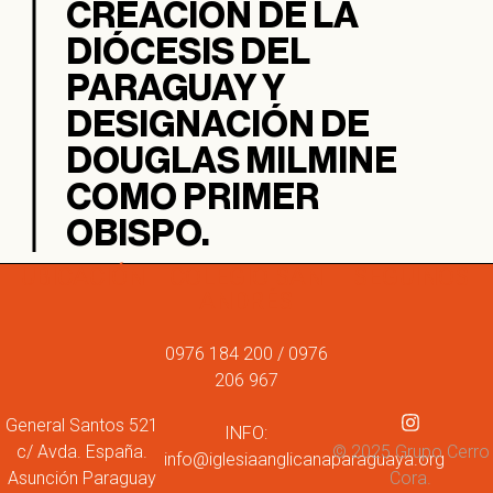
CREACIÓN DE LA
DIÓCESIS DEL
PARAGUAY Y
DESIGNACIÓN DE
DOUGLAS MILMINE
COMO PRIMER
OBISPO.
UBICACIÓN
COLEGIO SAN
SEGUINOS
ANDRÉS
0976 184 200 / 0976
206 967
General Santos 521
INFO:
c/ Avda. España.
© 2025 Grupo Cerro
info@iglesiaanglicanaparaguaya.org
Asunción Paraguay
Cora.