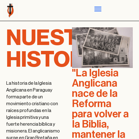
NUESTRA
HISTORIA
"La Iglesia
Anglicana
La historia de la Iglesia
Anglicana en Paraguay
nace de la
forma parte de un
Reforma
movimiento cristiano con
raíces profundas en la
para volver a
Iglesia primitiva y una
la Biblia,
fuerte herencia bíblica y
misionera. El anglicanismo
mantener la
surge en Gran Bretaña en