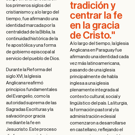
tradición y
los primeros siglos del
cristianismo y, a lo largo del
centrar la fe
tiempo, fue afirmando una
en la gracia
identidad marcada por la
centralidad de la Biblia, la
de Cristo."
continuidad histórica de la
A lo largo del tiempo, la Iglesia
fe apostólica y una forma
Anglicana en Paraguay fue
de gobierno episcopal al
afirmando una identidad cada
servicio del pueblo de Dios.
vez más latinoamericana,
Durante la Reforma del
pasando de una iglesia
siglo XVI, la Iglesia
principalmente de habla
Anglicana reafirmó
inglesa a una iglesia
principios fundamentales
plenamente integrada al
del Evangelio, como la
contexto cultural, social y
autoridad suprema de las
lingüístico del país. La liturgia,
Sagradas Escrituras y la
la formación pastoral y la
salvación por gracia
administración eclesial
mediante la fe en
comenzaron a desarrollarse
Jesucristo. Este proceso
en castellano, reflejando el