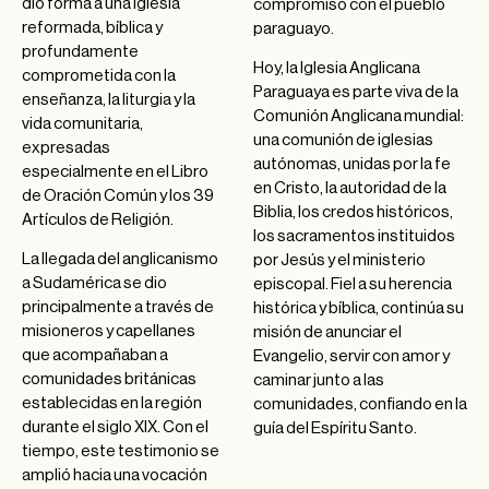
dio forma a una iglesia
compromiso con el pueblo
reformada, bíblica y
paraguayo.
profundamente
Hoy, la Iglesia Anglicana
comprometida con la
Paraguaya es parte viva de la
enseñanza, la liturgia y la
Comunión Anglicana mundial:
vida comunitaria,
una comunión de iglesias
expresadas
autónomas, unidas por la fe
especialmente en el Libro
en Cristo, la autoridad de la
de Oración Común y los 39
Biblia, los credos históricos,
Artículos de Religión.
los sacramentos instituidos
La llegada del anglicanismo
por Jesús y el ministerio
a Sudamérica se dio
episcopal. Fiel a su herencia
principalmente a través de
histórica y bíblica, continúa su
misioneros y capellanes
misión de anunciar el
que acompañaban a
Evangelio, servir con amor y
comunidades británicas
caminar junto a las
establecidas en la región
comunidades, confiando en la
durante el siglo XIX. Con el
guía del Espíritu Santo.
tiempo, este testimonio se
amplió hacia una vocación