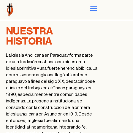
NUESTRA
HISTORIA
La Iglesia Anglicana en Paraguay forma parte
de una tradición cristiana con raíces en la
Iglesia primitiva y una fuerte herencia bíblica. La
obra misionera anglicana llegó al territorio
paraguayo a fines del siglo XIX, destacándose
el inicio del trabajo en el Chaco paraguayo en
1890, especialmente entre comunidades
indígenas. La presencia institucional se
consolidó con la construcción de la primera
iglesia anglicana en Asunción en 1919. Desde
entonces, la Iglesia fue afirmando una
identidad latinoamericana, integrando fe,