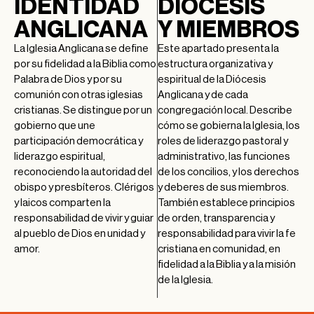
IDENTIDAD
DIÓCESIS
ANGLICANA
Y MIEMBROS
La Iglesia Anglicana se define
Este apartado presenta la
por su fidelidad a la Biblia como
estructura organizativa y
Palabra de Dios y por su
espiritual de la Diócesis
comunión con otras iglesias
Anglicana y de cada
cristianas. Se distingue por un
congregación local. Describe
gobierno que une
cómo se gobierna la Iglesia, los
participación democrática y
roles de liderazgo pastoral y
liderazgo espiritual,
administrativo, las funciones
reconociendo la autoridad del
de los concilios, y los derechos
obispo y presbíteros. Clérigos
y deberes de sus miembros.
y laicos comparten la
También establece principios
responsabilidad de vivir y guiar
de orden, transparencia y
al pueblo de Dios en unidad y
responsabilidad para vivir la fe
amor.
cristiana en comunidad, en
fidelidad a la Biblia y a la misión
de la Iglesia.