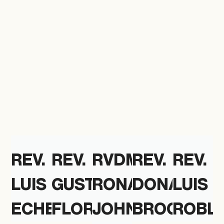
REV.
REV.
RVDMO.
REV.
REV.
LUIS
GUSTAVO
RONALD
DONALD
LUIS
ECHEVERRÍA
FLORES
JOHN
BROOKS
ROBL