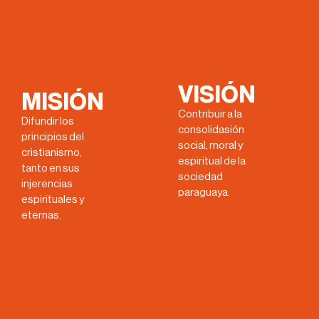
VISIÓN
MISIÓN
Contribuir a la
Difundir los
consolidasión
principios del
social, moral y
cristianismo,
espiritual de la
tanto en sus
sociedad
injerencias
paraguaya.
espirituales y
eternas.