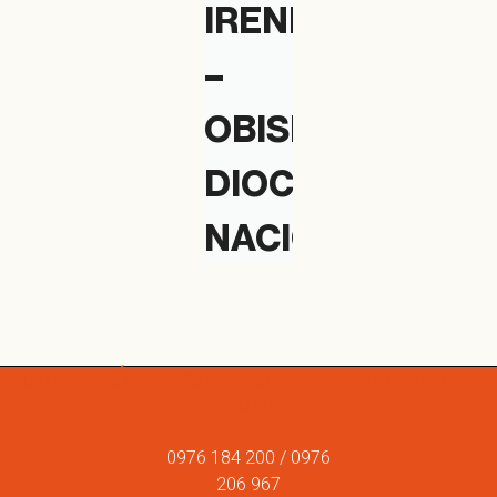
IRENE
–
OBISPO
DIOCESANO
NACIONAL
UBICACIÓN
COLEGIO SAN
SEGUINOS
ANDRÉS
0976 184 200 / 0976
206 967